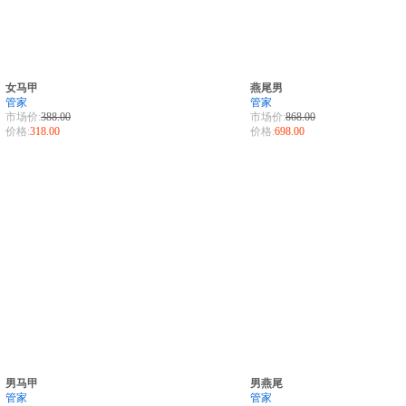
女马甲
燕尾男
管家
管家
市场价:
388.00
市场价:
868.00
价格:
318.00
价格:
698.00
男马甲
男燕尾
管家
管家