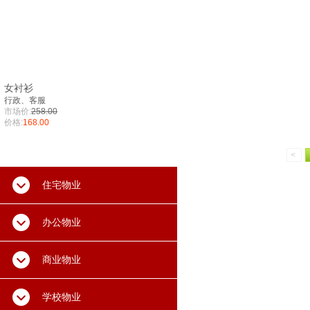
女衬衫
行政、客服
市场价:
258.00
价格:
168.00
<
住宅物业
办公物业
商业物业
学校物业